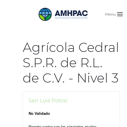
Menu
Agrícola Cedral
S.P.R. de R.L.
de C.V. - Nivel 3
San Luis Potosí
No Validado
Reporta contar con los siguientes niveles: