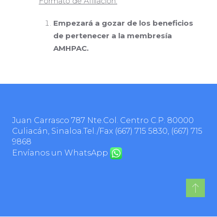
Formato de Afiliación.
Empezará a gozar de los beneficios
de pertenecer a la membresía
AMHPAC.
Juan Carrasco 787 Nte.Col. Centro C.P. 80000
Culiacán, Sinaloa.Tel./Fax
(667) 715 5830
,
(667) 715
9868
Envíanos un WhatsApp