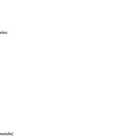
eles:
etelle)