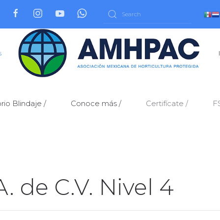
s
rio Blindaje /
Conoce más /
Certifícate /
F
. de C.V. Nivel 4