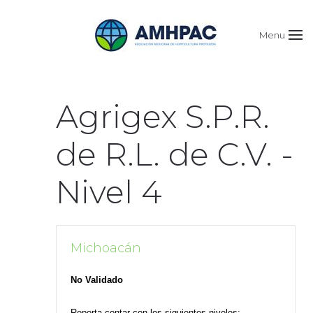
Menu
Agrigex S.P.R.
de R.L. de C.V. -
Nivel 4
Michoacán
No Validado
Reporta contar con los siguientes niveles: