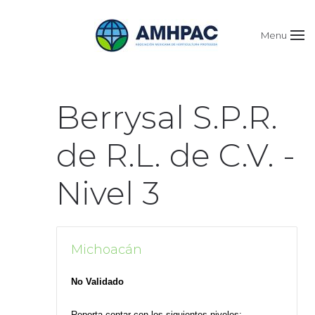
Menu
Berrysal S.P.R.
de R.L. de C.V. -
Nivel 3
Michoacán
No Validado
Reporta contar con los siguientes niveles: