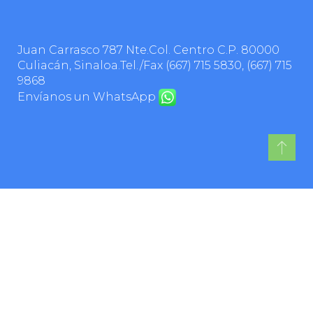
Juan Carrasco 787 Nte.Col. Centro C.P. 80000
Culiacán, Sinaloa.Tel./Fax
(667) 715 5830
,
(667) 715
9868
Envíanos un WhatsApp