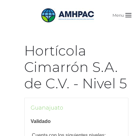
Menu
Hortícola
Cimarrón S.A.
de C.V. - Nivel 5
Guanajuato
Validado
Cuenta
con los siguientes niveles: