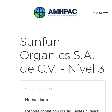
Menu
Sunfun
Organics S.A.
de C.V. - Nivel 3
Guanajuato
No Validado
Reporta contar con los siguientes niveles: